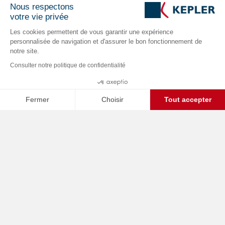
Nous respectons
votre vie privée
Les cookies permettent de vous garantir une expérience
personnalisée de navigation et d'assurer le bon fonctionnement de
notre site.
Consulter notre politique de confidentialité
Fermer
Choisir
Tout accepter
C
Axeptio consent
Plateforme de Gestion du Consentement : Personnalisez vos O
Home /
Business Cases
Notre plateforme vous permet d'adapter et de gérer vos paramètr
Présentation
Notre client,
une entreprise
d’installation
de
systèmes de sécurité,
souhaite réduire
son
backlog de Chiffre d’Affaires (CA) dans
un