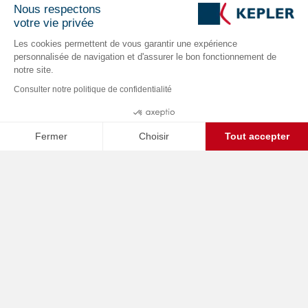
Nous respectons
votre vie privée
Les cookies permettent de vous garantir une expérience
personnalisée de navigation et d'assurer le bon fonctionnement de
notre site.
Consulter notre politique de confidentialité
Fermer
Choisir
Tout accepter
C
Axeptio consent
Plateforme de Gestion du Consentement : Personnalisez vos O
Home /
Business Cases
Notre plateforme vous permet d'adapter et de gérer vos paramètr
Présentation
Notre client, accompagne les agriculteurs dans la
diversification de leurs activités et dans leur
développement économique, souhaite redynamiser