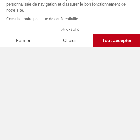
personnalisée de navigation et d'assurer le bon fonctionnement de
notre site.
Consulter notre politique de confidentialité
Fermer
Choisir
Tout accepter
C
Axeptio consent
Plateforme de Gestion du Consentement : Personnalisez vos O
Notre plateforme vous permet d'adapter et de gérer vos paramètr
Les business cases KEPLER
pour le secteur
Agroalimentaire