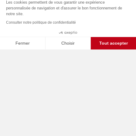
Les cookies permettent de vous garantir une expérience
personnalisée de navigation et d'assurer le bon fonctionnement de
notre site.
Consulter notre politique de confidentialité
Fermer
Choisir
Tout accepter
C
Axeptio consent
Plateforme de Gestion du Consentement : Personnalisez vos O
Notre plateforme vous permet d'adapter et de gérer vos paramètr
Présentation
Notre client, un fond d’investissement, se présente
comme potentiel acquéreur d’un sous-traitant
pharmaceutique.
KEPLER réalise en son nom un diagnostic industriel
et supply chain avec une revue de la maturité des
équipes et un challenge des CAPEX envisagés dans
le cadre du Business Plan.