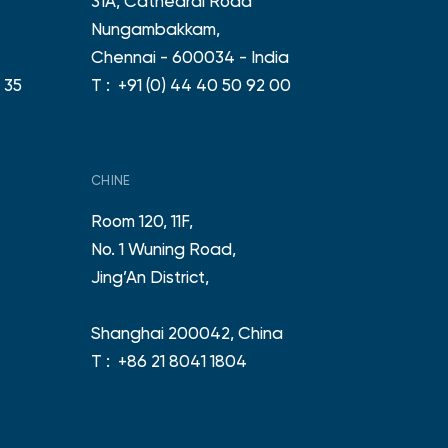
31A, Cathedral Road
Nungambakkam,
Chennai - 600034 - India
 35
T :
+91 (0) 44 40 50 92 00
CHINE
Room 120, 11F,
No. 1 Wuning Road,
Jing’An District,
Shanghai 200042, China
T :
+86 21 8041 1804