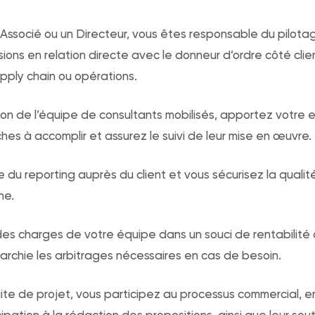
n Associé ou un Directeur, vous êtes responsable du pilot
sions en relation directe avec le donneur d’ordre côté clien
upply chain ou opérations.
ion de l’équipe de consultants mobilisés, apportez votre 
hes à accomplir et assurez le suivi de leur mise en œuvre.
 du reporting auprès du client et vous sécurisez la qualité
he.
i des charges de votre équipe dans un souci de rentabilité 
archie les arbitrages nécessaires en cas de besoin.
te de projet, vous participez au processus commercial, en
icipation à la rédaction des propositions, ainsi que leur s