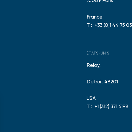
75009 Paris
France
T :
+33 (0)1 44 75 05
ÉTATS-UNIS
Relay,
Détroit 48201
USA
T :
+1 (312) 371 6198