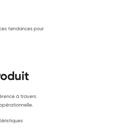
r ces tendances pour
roduit
hérence à travers
 opérationnelle.
téristiques