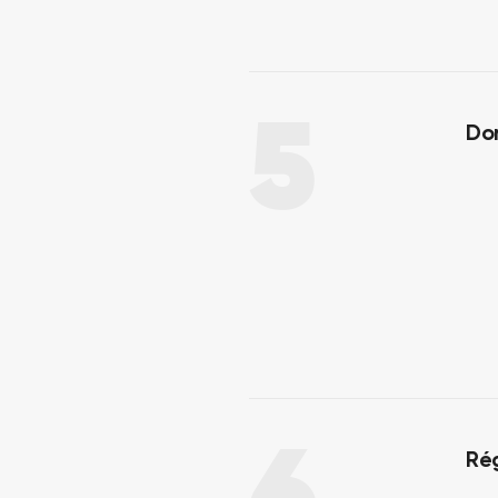
5
Do
Ré