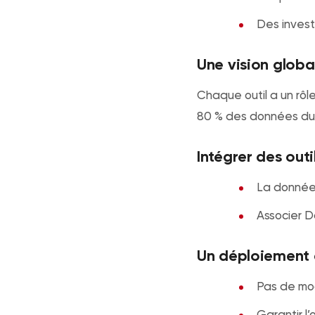
Des invest
Une vision globa
Chaque outil a un rôl
80 % des données du P
Intégrer des outi
La donnée 
Associer D
Un déploiement a
Pas de mod
Garantir l