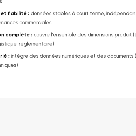
s
t fiabilité :
données stables à court terme, indépendan
rmances commerciales
on complète :
couvre l’ensemble des dimensions produit (
gistique, réglementaire)
ié :
intègre des données numériques et des documents (cer
hniques)