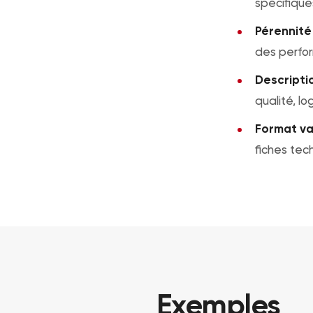
spécifique
Pérennité e
des perfo
Descripti
qualité, lo
Format var
fiches tec
Exemples